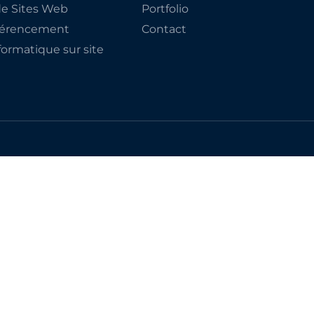
de Sites Web
Portfolio
éférencement
Contact
ormatique sur site