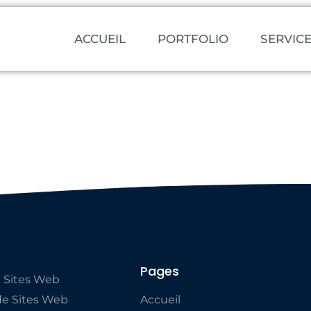
ACCUEIL
PORTFOLIO
SERVIC
Pages
 Sites Web
e Sites Web
Accueil