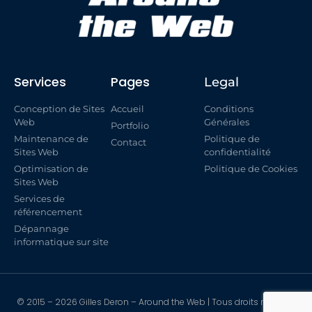
Services
Pages
Legal
Conception de Sites
Accueil
Conditions
Web
Générales
Portfolio
Maintenance de
Politique de
Contact
Sites Web
confidentialité
Optimisation de
Politique de Cookies
Sites Web
Services de
référencement
Dépannage
informatique sur site
© 2015 – 2026 Gilles Deron – Around the Web | Tous droits réservés