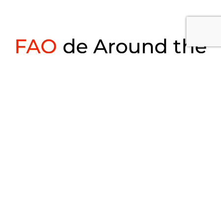
FAQ
de Around the
Web
Quel est le délai d’exécution de la
conception de vos sites Web ?
Quelles technologies utilisez-vous
pour concevoir des sites Web ?
Quelles zones desservez-vous ?
Proposez-vous une maintenance et