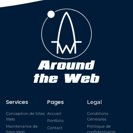
Services
Pages
Legal
Conception de Sites
Accueil
Conditions
Web
Générales
Portfolio
Maintenance de
Politique de
Contact
Sites Web
confidentialité