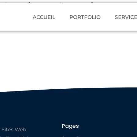
dessine a la main
ACCUEIL
PORTFOLIO
SERVIC
Pages
 Sites Web