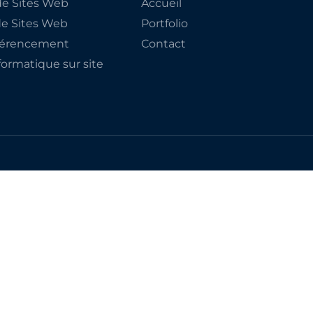
e Sites Web
Accueil
de Sites Web
Portfolio
éférencement
Contact
ormatique sur site