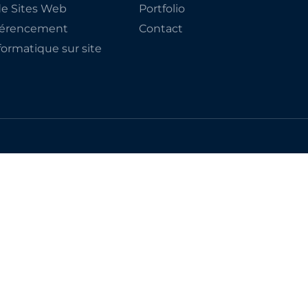
de Sites Web
Portfolio
éférencement
Contact
ormatique sur site