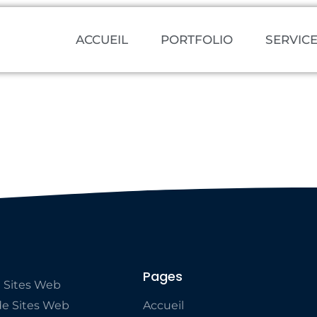
e
ACCUEIL
PORTFOLIO
SERVIC
Pages
 Sites Web
e Sites Web
Accueil