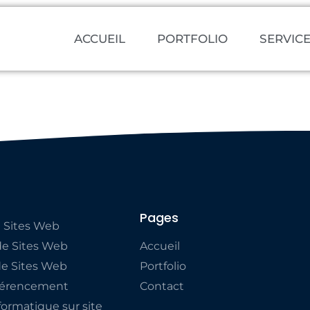
ACCUEIL
PORTFOLIO
SERVIC
Pages
 Sites Web
e Sites Web
Accueil
de Sites Web
Portfolio
éférencement
Contact
ormatique sur site