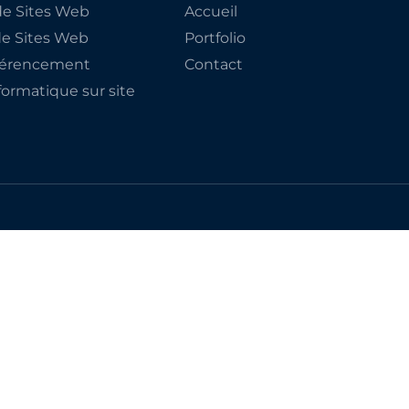
e Sites Web
Accueil
de Sites Web
Portfolio
éférencement
Contact
ormatique sur site