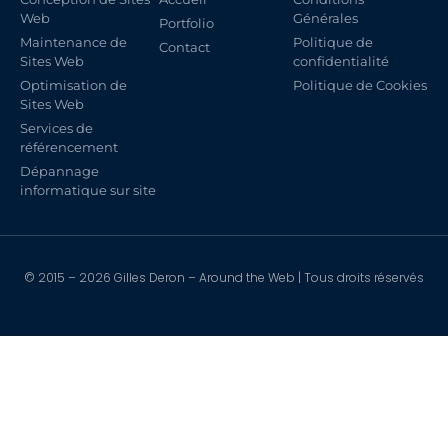
Web
Générales
Portfolio
Maintenance de
Politique de
Contact
Sites Web
confidentialité
Optimisation de
Politique de Cookies
Sites Web
Services de
référencement
Dépannage
informatique sur site
© 2015 – 2026 Gilles Deron – Around the Web | Tous droits réservés