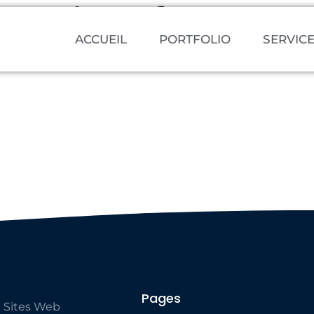
urope_large_3
ACCUEIL
PORTFOLIO
SERVIC
Pages
 Sites Web