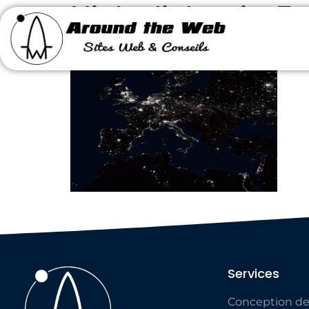
Night_lights_in_E
Services
Conception de