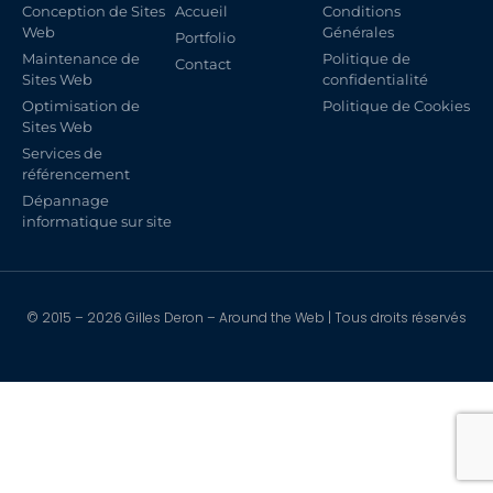
Conception de Sites
Accueil
Conditions
Web
Générales
Portfolio
Maintenance de
Politique de
Contact
Sites Web
confidentialité
Optimisation de
Politique de Cookies
Sites Web
Services de
référencement
Dépannage
informatique sur site
© 2015 – 2026 Gilles Deron – Around the Web | Tous droits réservés