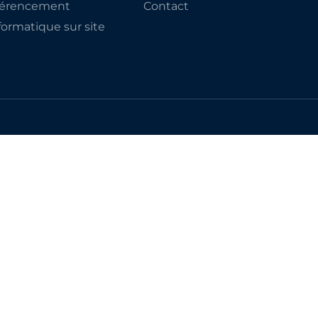
éférencement
Contact
ormatique sur site