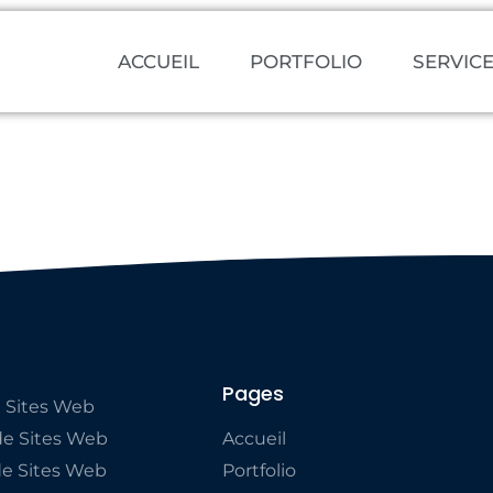
ute
ACCUEIL
PORTFOLIO
SERVIC
Pages
 Sites Web
e Sites Web
Accueil
de Sites Web
Portfolio