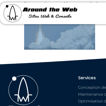
iss_decollage-ble
Services
Conception de
Maintenance d
Optimisation 