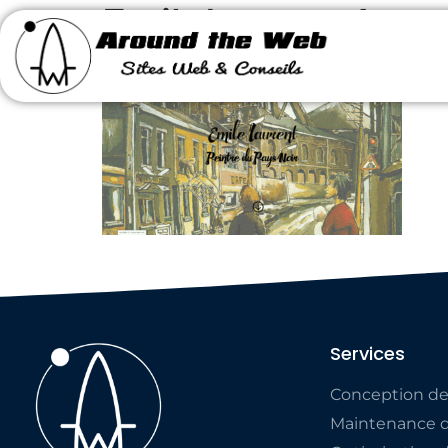
EmileLaurent1
Services
Conception de
Maintenance d