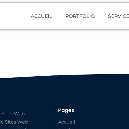
ACCUEIL
PORTFOLIO
SERVIC
Pages
 Sites Web
e Sites Web
Accueil