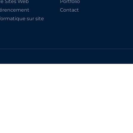
de Sites Web
Portfolio
éférencement
Contact
ormatique sur site