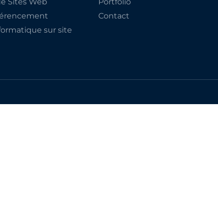
de Sites Web
Portfolio
éférencement
Contact
ormatique sur site