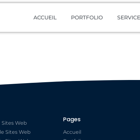
ACCUEIL
PORTFOLIO
SERVIC
Pages
 Sites Web
e Sites Web
Accueil