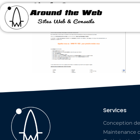
1info2
Services
Conception de
Maintenance d